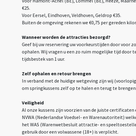
Voor Hamont-Achel (BE), Lommel (BE), Heeze, Maarhee
€25.
Voor Eersel, Eindhoven, Veldhoven, Geldrop €35.
Buiten de omgeving rekenen we €0,75 per gereden kilo
Wanneer worden de attracties bezorgd?
Geef bij uw reservering uw voorkeurstijden door voor z
ophalen. Wij vragen u een zo ruim mogelijke tijd door
tijdsbestek van 1 uur.
Zelf ophalen en retour brengen
In verband met de huidige wetgeving zijn wij (voorlop
om springkussens zelf op te halen en terug te brengen
Veiligheid
Al onze kussens zijn voorzien van de juiste certificaten
NVWA (Nederlandse Voedsel- en Warenautoriteit) welke
het WAS (Warenwetbesluit attractie- en speeltoestell
gebruik door een volwassene (18+) is verplicht.