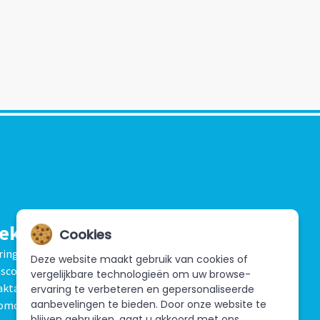
ekijk ook
Cookies
ringkussens
Spelkussens
Spelverhuur
Deze website maakt gebruik van cookies of
scotteverhuur
Kinderauto's
Funfood &
vergelijkbare technologieën om uw browse-
aktaties
Opblaasfiguren & blikvangers
Beurzen,
ervaring te verbeteren en gepersonaliseerde
aanbevelingen te bieden. Door onze website te
omoties & events
Voordeelpakketten
blijven gebruiken, gaat u akkoord met ons