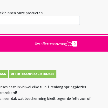
ek binnen onze producten
Uw offerteaanvraag
0
RAAG
OFFERTEAANVRAAG BEKIJKEN
ses past in vrijwel elke tuin. Urenlang springplezier
garandeerd!
an een dak wat bescherming biedt tegen de felle zon of