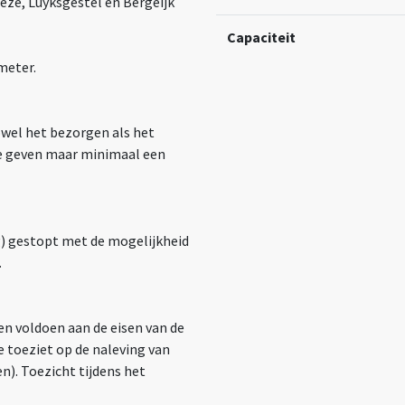
ze, Luyksgestel en Bergeijk
Capaciteit
meter.
owel het bezorgen als het
 te geven maar minimaal een
ig) gestopt met de mogelijkheid
.
 en voldoen aan de eisen van de
 toeziet op de naleving van
en).
Toezicht tijdens het