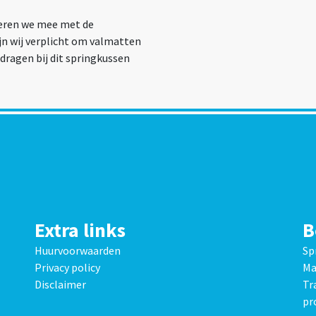
everen we mee met de
jn wij verplicht om valmatten
dragen bij dit springkussen
Extra links
B
Huurvoorwaarden
Sp
Privacy policy
Ma
Disclaimer
Tr
pr