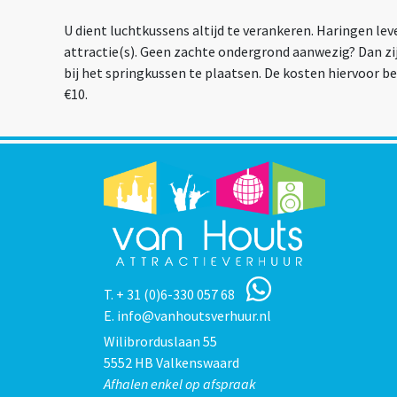
U dient luchtkussens altijd te verankeren. Haringen l
attractie(s). Geen zachte ondergrond aanwezig?
Dan zi
bij het springkussen te plaatsen. De kosten hiervoor be
€10.
T.
+ 31 (0)6-330 057 68
E.
info@vanhoutsverhuur.nl
Wilibrorduslaan 55
5552 HB Valkenswaard
Afhalen enkel op afspraak