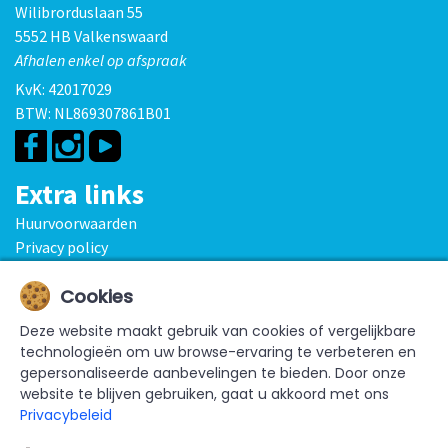
Wilibrorduslaan 55
5552 HB Valkenswaard
Afhalen enkel op afspraak
KvK: 42017029
BTW: NL869307861B01
Extra links
Huurvoorwaarden
Privacy policy
Disclaimer
Cookies
Bekijk ook
Deze website maakt gebruik van cookies of vergelijkbare
Springkussens
Spelkussens
Spelverhuur
Mascotteverhuur
technologieën om uw browse-ervaring te verbeteren en
Kinderauto's
Funfood & Traktaties
Opblaasfiguren &
gepersonaliseerde aanbevelingen te bieden. Door onze
blikvangers
Beurzen, promoties & events
Voordeelpakketten
website te blijven gebruiken, gaat u akkoord met ons
Privacybeleid