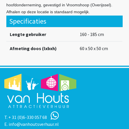
hoofdonderneming, gevestigd in Vroomshoop (Overijssel).
Afhalen op deze locatie is standaard mogelijk.
Specificaties
Lengte gebruiker
160 - 185 cm
Afmeting doos (lxbxh)
60 x 50 x 50 cm
T.
+ 31 (0)6-330 057 68
E.
info@vanhoutsverhuur.nl